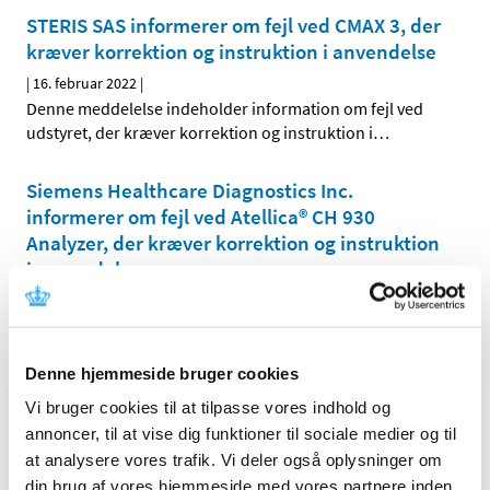
STERIS SAS informerer om fejl ved CMAX 3, der
kræver korrektion og instruktion i anvendelse
|
16. februar 2022
|
Denne meddelelse indeholder information om fejl ved
udstyret, der kræver korrektion og instruktion i
…
Siemens Healthcare Diagnostics Inc.
informerer om fejl ved Atellica® CH 930
Analyzer, der kræver korrektion og instruktion
i anvendelse
|
19. februar 2022
|
Denne meddelelse indeholder information om fejl ved
udstyret, der kræver korrektion og instruktion i
…
Denne hjemmeside bruger cookies
Liko AB informerer om fejl ved UNIVERSAL
Vi bruger cookies til at tilpasse vores indhold og
TWINBAR 670, der kræver korrektion og
annoncer, til at vise dig funktioner til sociale medier og til
instruktion i anvendelse
at analysere vores trafik. Vi deler også oplysninger om
din brug af vores hjemmeside med vores partnere inden