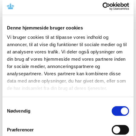
meddelelsen fra fabrikanten.
Referencer
Denne hjemmeside bruger cookies
Produkt: Vari-Flex Junior
Vi bruger cookies til at tilpasse vores indhold og
Fabrikant: Össur hf
annoncer, til at vise dig funktioner til sociale medier og til
Fabrikantens referencenummer: FA220301
at analysere vores trafik. Vi deler også oplysninger om
Lægemiddelstyrelsens sagsnummer:
2022060334
din brug af vores hjemmeside med vores partnere inden
for sociale medier, annonceringspartnere og
analysepartnere. Vores partnere kan kombinere disse
Emner
data med andre oplysninger, du har givet dem, eller som
Medicinsk udstyr
de har indsamlet fra din brug af deres tjenester.
Samtykkevalg
Nødvendig
Relateret indhold
Sikkerhedsmeddelelse om Vari-Flex Junior
(pdf - 0,11 MB)
Præferencer