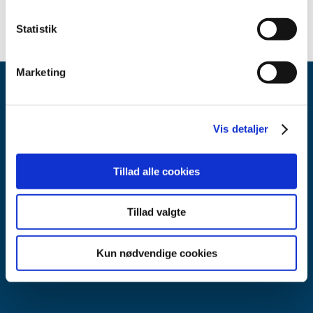
Statistik
Marketing
Vis detaljer
Tillad alle cookies
Lægemiddelstyrelsen
Axel Heides Gade 1
2300 København S
Tillad valgte
Email:
dkma@dkma.dk
Kun nødvendige cookies
Lægemiddelstyrelsen er en del af
Sundheds- og Kirkeministeriet.