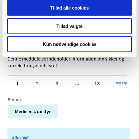
|
9. februar 2022
|
Tillad alle cookies
Denne meddelelse indeholder information om fejl ved
udstyret, der kræver korrektion og instruktion i
…
Tillad valgte
NRT X-Ray A/S informerer om potentiel fejl på
Celex
Kun nødvendige cookies
|
12. januar 2022
|
Denne meddelelse indeholder information om sikker og
korrekt brug af udstyret.
1
2
3
18
Næste
…
Emner
Medicinsk udstyr
Alle (388)