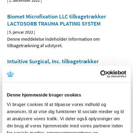
|
1. december 2022
|
Biomet Microfixation LLC tilbagetrækker
LACTOSORB TRAUMA PLATING SYSTEM
|
5. januar 2022
|
Denne meddelelse indeholder information om
tilbagetrækning af udstyret.
Intuitive Surgical, Inc. tilbagetrækker
Reducer,IS4000,12-8MM,Disposable,Box of 6
|
8. januar 2022
|
Denne meddelelse indeholder information om
tilbagetrækning af udstyret.
Denne hjemmeside bruger cookies
Vi bruger cookies til at tilpasse vores indhold og
WelchAllyn, Inc. informerer om softwarefejl på
annoncer, til at vise dig funktioner til sociale medier og til
Qstress/Xscribe Hscribe/Vision Exp DCS
at analysere vores trafik. Vi deler også oplysninger om
ConnexCa
din brug af vores hjemmeside med vores partnere inden
|
12. januar 2022
|
for sociale medier, annonceringspartnere og