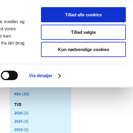
Tillad alle cookies
ale medier og
Udgivelser
Cookies
ed vores
Tillad valgte
re kan
dicinsk
Særlige
fra din brug
styr
produktområder
Kun nødvendige cookies
Vis detaljer
Alle (35)
TID
2026 (1)
2025 (1)
2024 (1)