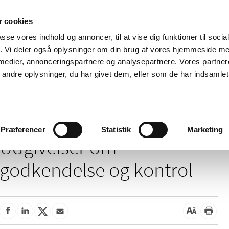
 cookies
passe vores indhold og annoncer, til at vise dig funktioner til soci
Nyheder
Om os
Kontakt
fik. Vi deler også oplysninger om din brug af vores hjemmeside m
 medier, annonceringspartnere og analysepartnere. Vores partne
 og
Tilskud og
Apoteker og salg af
Me
ndre oplysninger, du har givet dem, eller som de har indsamlet 
rmation
priser
medicin
ud
Præferencer
Statistik
Marketing
Udgivelser om
godkendelse og kontrol