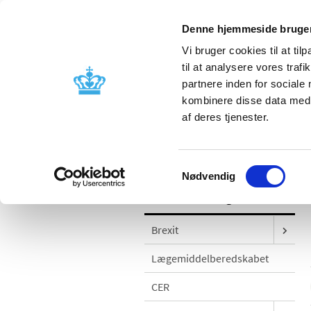
Denne hjemmeside bruger
Vi bruger cookies til at til
til at analysere vores tra
partnere inden for sociale
Godkendelse og
Bivirkninger
kombinere disse data med a
kontrol
produktinfo
af deres tjenester.
/
Godkendelse og kontrol
Udgivelser
Samtykkevalg
Nødvendig
Godkendelse og kontrol
Brexit
Lægemiddelberedskabet
CER