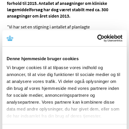
forhold til 2015. Antallet af ansøgninger om kliniske
lægemiddelforsøg har dog været stabilt med ca. 300
ansøgninger om året siden 2013.
”Vi har set en stigning i antallet af planlagte
forsøgspersoner i 2016 på ca. 3000 på de danske sites for
forsøg godkendt i 2016. Så trods nedgangen i antallet af
ansøgninger om kliniske forsøg med lægemidler i 2016,
ser vi en stigning på 16 procent i antallet af planlagte
forsøgspersoner sammenlignet med 2015”, fortæller
Denne hjemmeside bruger cookies
Helle Harder, sektionsleder i Kliniske Forsøg.
Vi bruger cookies til at tilpasse vores indhold og
annoncer, til at vise dig funktioner til sociale medier og til
Det er fortsat cancerområdet, der er det hyppigst
at analysere vores trafik. Vi deler også oplysninger om
forekommende terapiområde blandt ansøgninger om
kliniske forsøg. Antallet af ansøgninger inden for
din brug af vores hjemmeside med vores partnere inden
cancerområdet i 2016 er således på niveau med antallet
for sociale medier, annonceringspartnere og
modtaget i 2015.
analysepartnere. Vores partnere kan kombinere disse
data med andre oplysninger, du har givet dem, eller som
I 2016 var der et stigende antal ændringsanmodninger
de har indsamlet fra din brug af deres tjenester.
(amendments) til igangværende forsøg.
Lægemiddelstyrelsen behandlede 803 amendments i