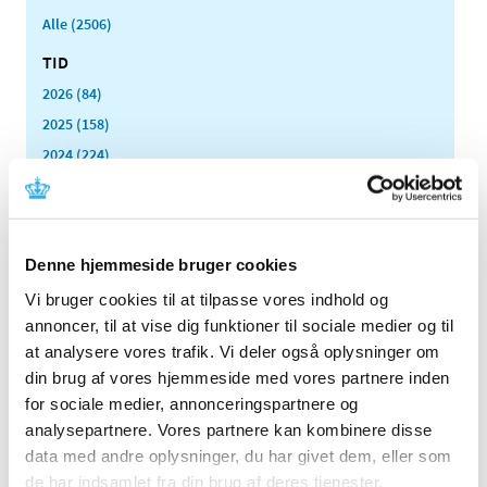
Alle (2506)
TID
2026 (84)
2025 (158)
2024 (224)
2023 (195)
2022 (197)
2021 (516)
Denne hjemmeside bruger cookies
2020 (263)
Vi bruger cookies til at tilpasse vores indhold og
2019 (159)
annoncer, til at vise dig funktioner til sociale medier og til
2018 (150)
at analysere vores trafik. Vi deler også oplysninger om
2017 (167)
din brug af vores hjemmeside med vores partnere inden
2016 (167)
for sociale medier, annonceringspartnere og
2015 (33)
analysepartnere. Vores partnere kan kombinere disse
data med andre oplysninger, du har givet dem, eller som
2014 (44)
de har indsamlet fra din brug af deres tjenester.