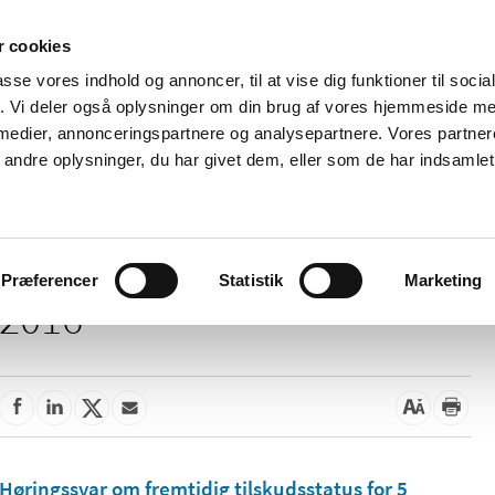
 cookies
passe vores indhold og annoncer, til at vise dig funktioner til soci
Nyheder
Om os
Kontakt
fik. Vi deler også oplysninger om din brug af vores hjemmeside m
 medier, annonceringspartnere og analysepartnere. Vores partne
 og
Tilskud og
Apoteker og salg af
Me
ndre oplysninger, du har givet dem, eller som de har indsamlet 
rmation
priser
medicin
ud
Præferencer
Statistik
Marketing
2016
Høringssvar om fremtidig tilskudsstatus for 5