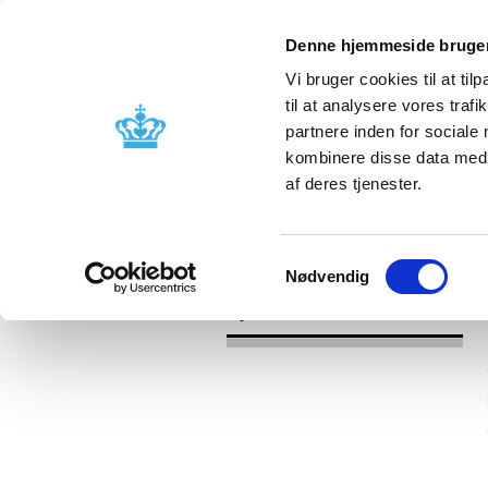
Denne hjemmeside bruger
Vi bruger cookies til at til
til at analysere vores tra
partnere inden for sociale
Godkendelse og
Bivirkninger
kombinere disse data med a
kontrol
produktinfo
af deres tjenester.
/
Nyheder
2016
Samtykkevalg
Nødvendig
Nyheder