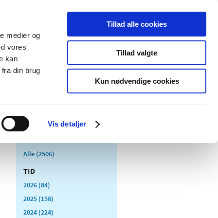
Tillad alle cookies
ale medier og
Udgivelser
Cookies
ed vores
Tillad valgte
re kan
dicinsk
Særlige
fra din brug
styr
produktområder
Kun nødvendige cookies
Vis detaljer
Alle (2506)
TID
2026 (84)
2025 (158)
2024 (224)