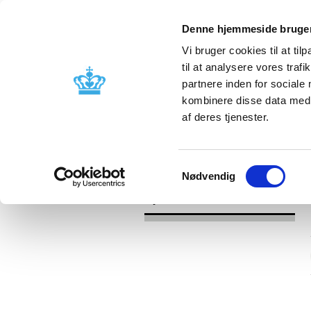
Denne hjemmeside bruger
Vi bruger cookies til at til
til at analysere vores tra
partnere inden for sociale
Godkendelse og
Bivirkninger
kombinere disse data med a
kontrol
produktinfo
af deres tjenester.
/
Nyheder
2016
Samtykkevalg
Nødvendig
Nyheder