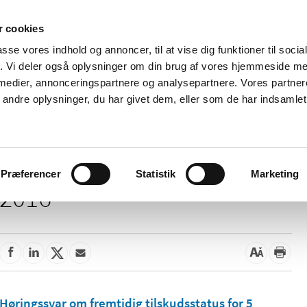
 cookies
passe vores indhold og annoncer, til at vise dig funktioner til soci
Nyheder
Om os
Kontakt
fik. Vi deler også oplysninger om din brug af vores hjemmeside m
 medier, annonceringspartnere og analysepartnere. Vores partne
 og
Tilskud og
Apoteker og salg af
Me
ndre oplysninger, du har givet dem, eller som de har indsamlet 
rmation
priser
medicin
ud
Præferencer
Statistik
Marketing
2016
Høringssvar om fremtidig tilskudsstatus for 5