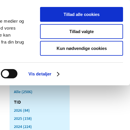
Tillad alle cookies
ale medier og
Udgivelser
Cookies
ed vores
Tillad valgte
re kan
dicinsk
Særlige
fra din brug
styr
produktområder
Kun nødvendige cookies
Vis detaljer
Alle (2506)
TID
2026 (84)
2025 (158)
2024 (224)