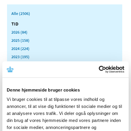
Alle (2506)
TID
2026 (84)
2025 (158)
2024 (224)
2023 (195)
2022 (197)
2021 (516)
2020 (263)
2019 (159)
Denne hjemmeside bruger cookies
2018 (150)
Vi bruger cookies til at tilpasse vores indhold og
2017 (167)
annoncer, til at vise dig funktioner til sociale medier og til
at analysere vores trafik. Vi deler også oplysninger om
2016 (167)
din brug af vores hjemmeside med vores partnere inden
2015 (33)
for sociale medier, annonceringspartnere og
2014 (44)