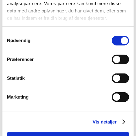
analysepartnere. Vores partnere kan kombinere disse
2013 (49)
data med andre oplysninger, du har givet dem, eller som
2012 (44)
de har indsamlet fra din brug af deres tjenester.
2011 (13)
2010 (7)
Samtykkevalg
Nødvendig
2009 (14)
december (2)
november (1)
Præferencer
oktober (1)
september (2)
Statistik
juli (1)
juni (5)
Marketing
april (2)
2008 (8)
2007 (3)
Vis detaljer
2006 (9)
2005 (2)