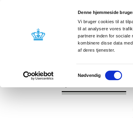
Denne hjemmeside bruger
Vi bruger cookies til at til
til at analysere vores tra
partnere inden for sociale
Godkendelse og
Bivirkninger
kombinere disse data med a
kontrol
produktinfo
af deres tjenester.
/
Nyheder
2016
Samtykkevalg
Nødvendig
Nyheder