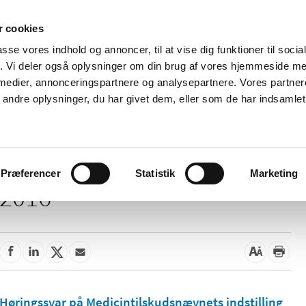
 cookies
passe vores indhold og annoncer, til at vise dig funktioner til soci
Nyheder
Om os
Kontakt
fik. Vi deler også oplysninger om din brug af vores hjemmeside m
 medier, annonceringspartnere og analysepartnere. Vores partne
 og
Tilskud og
Apoteker og salg af
Me
ndre oplysninger, du har givet dem, eller som de har indsamlet 
rmation
priser
medicin
ud
Præferencer
Statistik
Marketing
2016
Høringssvar på Medicintilskudsnævnets indstilling