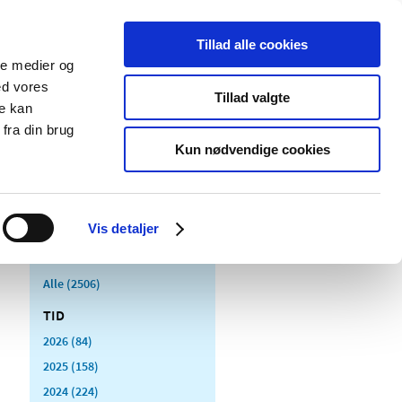
Tillad alle cookies
ale medier og
Udgivelser
Cookies
ed vores
Tillad valgte
re kan
dicinsk
Særlige
fra din brug
styr
produktområder
Kun nødvendige cookies
Vis detaljer
Alle (2506)
TID
2026 (84)
2025 (158)
2024 (224)