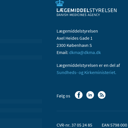
Lægemiddelstyrelsen
Axel Heides Gade 1
2300 København S
Email:
dkma@dkma.dk
Lægemiddelstyrelsen er en del af
Sundheds- og Kirkeministeriet.
Følg os
CVR-nr. 37 05 24 85
EAN 5798 000 