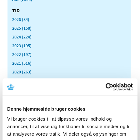
TID
2026 (84)
2025 (158)
2024 (224)
2023 (195)
2022 (197)
2021 (516)
2020 (263)
2019 (159)
2018 (150)
2017 (167)
2016 (167)
Denne hjemmeside bruger cookies
2015 (33)
Vi bruger cookies til at tilpasse vores indhold og
2014 (44)
annoncer, til at vise dig funktioner til sociale medier og til
2013 (49)
at analysere vores trafik. Vi deler også oplysninger om