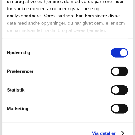
din brug af vores hjemmeside med vores partnere inden
2012 (44)
for sociale medier, annonceringspartnere og
december (2)
analysepartnere. Vores partnere kan kombinere disse
november (6)
data med andre oplysninger, du har givet dem, eller som
oktober (4)
de har indsamlet fra din brug af deres tjenester.
september (7)
august (1)
Samtykkevalg
juli (5)
Nødvendig
juni (3)
maj (1)
Præferencer
april (3)
marts (3)
februar (3)
Statistik
januar (6)
2011 (13)
Marketing
2010 (7)
2009 (14)
2008 (8)
Vis detaljer