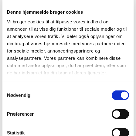
2022 (197)
2021 (516)
Denne hjemmeside bruger cookies
2020 (263)
Vi bruger cookies til at tilpasse vores indhold og
2019 (159)
annoncer, til at vise dig funktioner til sociale medier og til
2018 (150)
at analysere vores trafik. Vi deler også oplysninger om
din brug af vores hjemmeside med vores partnere inden
2017 (167)
for sociale medier, annonceringspartnere og
2016 (167)
analysepartnere. Vores partnere kan kombinere disse
2015 (33)
data med andre oplysninger, du har givet dem, eller som
2014 (44)
de har indsamlet fra din brug af deres tjenester.
december (3)
november (3)
Samtykkevalg
oktober (1)
Nødvendig
september (7)
august (4)
Præferencer
juli (2)
juni (8)
maj (2)
Statistik