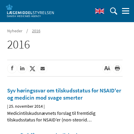
/
Nyheder
2016
2016
Syv høringssvar om tilskudsstatus for NSAID'er
og medicin mod svage smerter
|
25. november 2014
|
Medicintilskudsnævnets forslag til fremtidig
tilskudsstatus for NSAID’er (non-steorid
…