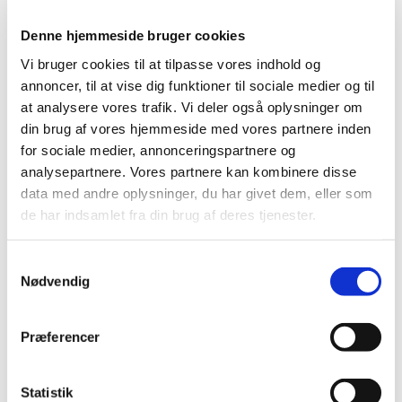
2022 (197)
2021 (516)
Denne hjemmeside bruger cookies
2020 (263)
Vi bruger cookies til at tilpasse vores indhold og
2019 (159)
annoncer, til at vise dig funktioner til sociale medier og til
2018 (150)
at analysere vores trafik. Vi deler også oplysninger om
din brug af vores hjemmeside med vores partnere inden
2017 (167)
for sociale medier, annonceringspartnere og
2016 (167)
analysepartnere. Vores partnere kan kombinere disse
2015 (33)
data med andre oplysninger, du har givet dem, eller som
2014 (44)
de har indsamlet fra din brug af deres tjenester.
december (3)
november (3)
Samtykkevalg
oktober (1)
Nødvendig
september (7)
august (4)
Præferencer
juli (2)
juni (8)
maj (2)
Statistik