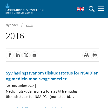
/
Nyheder
2016
2016
Syv høringssvar om tilskudsstatus for NSAID'er
og medicin mod svage smerter
|
25. november 2014
|
Medicintilskudsnævnets forslag til fremtidig
tilskudsstatus for NSAID’er (non-steorid
…