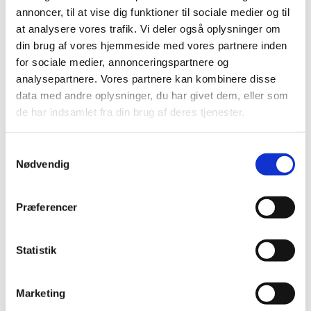
2018 (150)
annoncer, til at vise dig funktioner til sociale medier og til
2017 (167)
at analysere vores trafik. Vi deler også oplysninger om
din brug af vores hjemmeside med vores partnere inden
2016 (167)
for sociale medier, annonceringspartnere og
2015 (33)
analysepartnere. Vores partnere kan kombinere disse
december (4)
data med andre oplysninger, du har givet dem, eller som
november (4)
de har indsamlet fra din brug af deres tjenester.
oktober (2)
september (3)
Samtykkevalg
august (2)
Nødvendig
juni (9)
maj (2)
Præferencer
marts (2)
februar (2)
januar (3)
Statistik
2014 (44)
2013 (49)
Marketing
2012 (44)