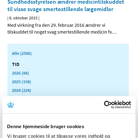
Sundhedsstyrelsen ændrer medicintilskuddet
til visse svage smertestillende lægemidler
|
6. oktober 2015
|
Med virkning fra den 29. februar 2016 ændrer vi
tilskuddet til noget svag smertestillende medicin fx
…
Alle (2506)
TID
2026 (84)
2025 (158)
2024 (224)
2023 (195)
2022 (197)
2021 (516)
2020 (263)
Denne hjemmeside bruger cookies
2019 (159)
Vi bruger cookies til at tilpasse vores indhold og