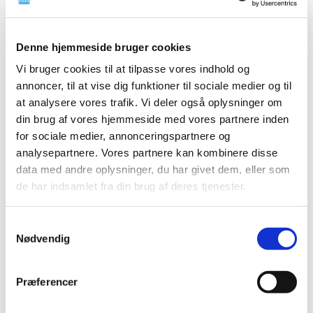
2025 (158)
2024 (224)
Denne hjemmeside bruger cookies
2023 (195)
Vi bruger cookies til at tilpasse vores indhold og
2022 (197)
annoncer, til at vise dig funktioner til sociale medier og til
2021 (516)
at analysere vores trafik. Vi deler også oplysninger om
2020 (263)
din brug af vores hjemmeside med vores partnere inden
for sociale medier, annonceringspartnere og
2019 (159)
analysepartnere. Vores partnere kan kombinere disse
2018 (150)
data med andre oplysninger, du har givet dem, eller som
2017 (167)
de har indsamlet fra din brug af deres tjenester.
2016 (167)
2015 (33)
Samtykkevalg
december (4)
Nødvendig
november (4)
oktober (2)
Præferencer
september (3)
august (2)