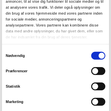
annoncer, til at vise dig funktioner til sociale medier og til
2017 (167)
at analysere vores trafik. Vi deler også oplysninger om
2016 (167)
din brug af vores hjemmeside med vores partnere inden
2015 (33)
for sociale medier, annonceringspartnere og
december (4)
analysepartnere. Vores partnere kan kombinere disse
november (4)
data med andre oplysninger, du har givet dem, eller som
de har indsamlet fra din brug af deres tjenester.
oktober (2)
september (3)
august (2)
Samtykkevalg
Nødvendig
juni (9)
maj (2)
marts (2)
Præferencer
februar (2)
januar (3)
Statistik
2014 (44)
2013 (49)
Marketing
2012 (44)
2011 (13)