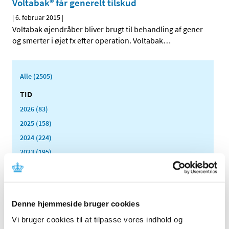
Voltabak® får generelt tilskud
|
6. februar 2015
|
Voltabak øjendråber bliver brugt til behandling af gener
og smerter i øjet fx efter operation. Voltabak
…
Alle (2505)
TID
2026 (83)
2025 (158)
2024 (224)
2023 (195)
2022 (197)
2021 (516)
2020 (263)
Denne hjemmeside bruger cookies
2019 (159)
Vi bruger cookies til at tilpasse vores indhold og
2018 (150)