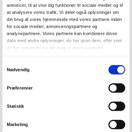
2018 (150)
annoncer, til at vise dig funktioner til sociale medier og til
2017 (167)
at analysere vores trafik. Vi deler også oplysninger om
din brug af vores hjemmeside med vores partnere inden
2016 (167)
for sociale medier, annonceringspartnere og
2015 (33)
analysepartnere. Vores partnere kan kombinere disse
december (4)
data med andre oplysninger, du har givet dem, eller som
november (4)
de har indsamlet fra din brug af deres tjenester.
oktober (2)
september (3)
Samtykkevalg
august (2)
Nødvendig
juni (9)
maj (2)
Præferencer
marts (2)
februar (2)
januar (3)
Statistik
2014 (44)
2013 (49)
Marketing
2012 (44)