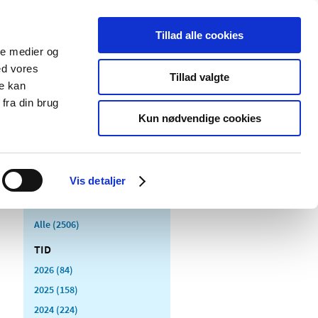
Tillad alle cookies
ale medier og
Udgivelser
Cookies
ed vores
Tillad valgte
re kan
dicinsk
Særlige
fra din brug
styr
produktområder
Kun nødvendige cookies
Vis detaljer
Alle (2506)
TID
2026 (84)
2025 (158)
2024 (224)