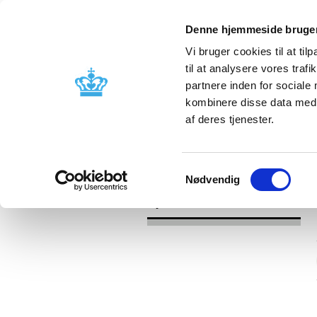
Denne hjemmeside bruger
Vi bruger cookies til at til
til at analysere vores tra
partnere inden for sociale
Godkendelse og
Bivirkninger
kombinere disse data med a
kontrol
produktinfo
af deres tjenester.
/
Nyheder
2016
Samtykkevalg
Nødvendig
Nyheder