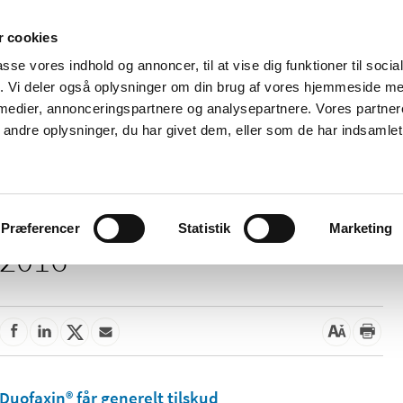
 cookies
passe vores indhold og annoncer, til at vise dig funktioner til soci
Nyheder
Om os
Kontakt
fik. Vi deler også oplysninger om din brug af vores hjemmeside m
 medier, annonceringspartnere og analysepartnere. Vores partne
 og
Tilskud og
Apoteker og salg af
Me
ndre oplysninger, du har givet dem, eller som de har indsamlet 
rmation
priser
medicin
ud
Præferencer
Statistik
Marketing
2016
Duofaxin® får generelt tilskud