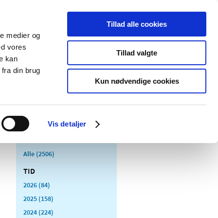
Tillad alle cookies
ale medier og
Udgivelser
Cookies
ed vores
Tillad valgte
re kan
dicinsk
Særlige
fra din brug
styr
produktområder
Kun nødvendige cookies
Vis detaljer
Alle (2506)
TID
2026 (84)
2025 (158)
2024 (224)