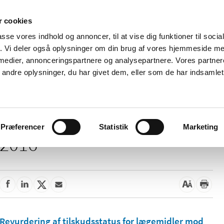
 cookies
passe vores indhold og annoncer, til at vise dig funktioner til soci
Nyheder
Om os
Kontakt
fik. Vi deler også oplysninger om din brug af vores hjemmeside m
 medier, annonceringspartnere og analysepartnere. Vores partne
 og
Tilskud og
Apoteker og salg af
Me
ndre oplysninger, du har givet dem, eller som de har indsamlet 
rmation
priser
medicin
ud
Præferencer
Statistik
Marketing
2016
Revurdering af tilskudsstatus for lægemidler mod