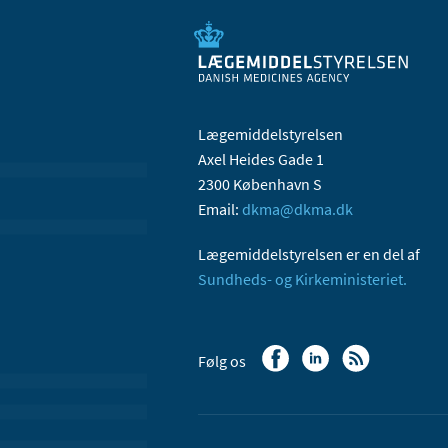
Lægemiddelstyrelsen
Axel Heides Gade 1
2300 København S
Email:
dkma@dkma.dk
Lægemiddelstyrelsen er en del af
Sundheds- og Kirkeministeriet.
Følg os