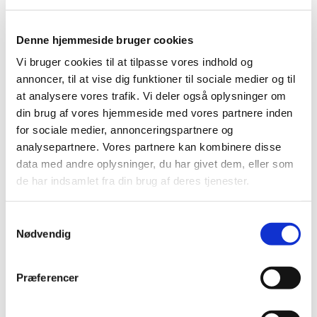
2023 (195)
2022 (197)
Denne hjemmeside bruger cookies
2021 (516)
Vi bruger cookies til at tilpasse vores indhold og
2020 (263)
annoncer, til at vise dig funktioner til sociale medier og til
december (24)
at analysere vores trafik. Vi deler også oplysninger om
november (33)
din brug af vores hjemmeside med vores partnere inden
oktober (20)
for sociale medier, annonceringspartnere og
september (20)
analysepartnere. Vores partnere kan kombinere disse
august (17)
data med andre oplysninger, du har givet dem, eller som
juli (11)
de har indsamlet fra din brug af deres tjenester.
juni (21)
maj (21)
Samtykkevalg
april (24)
Nødvendig
marts (42)
februar (12)
Præferencer
januar (18)
2019 (159)