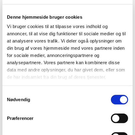
2023 (195)
2022 (197)
Denne hjemmeside bruger cookies
2021 (516)
Vi bruger cookies til at tilpasse vores indhold og
2020 (263)
annoncer, til at vise dig funktioner til sociale medier og til
december (24)
at analysere vores trafik. Vi deler også oplysninger om
november (33)
din brug af vores hjemmeside med vores partnere inden
oktober (20)
for sociale medier, annonceringspartnere og
september (20)
analysepartnere. Vores partnere kan kombinere disse
august (17)
data med andre oplysninger, du har givet dem, eller som
juli (11)
de har indsamlet fra din brug af deres tjenester.
juni (21)
maj (21)
Samtykkevalg
april (24)
Nødvendig
marts (42)
februar (12)
Præferencer
januar (18)
2019 (159)