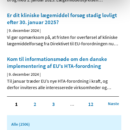
Er dit kliniske lægemiddel forsøg stadig lovligt
efter 30. januar 2025?
|
9. december 2024
|
Vi gør opmærksom på, at fristen for overførsel af kliniske
lægemiddelforsøg fra Direktivet til EU-forordningen nu
…
Kom til informationsmøde om den danske
implementering af EU's HTA-forordning
|
9. december 2024
|
Til januar træder EU’s nye HTA-forordning i kraft, og
derfor inviteres alle interesserede virksomheder og
…
1
2
3
12
Næste
…
Alle (2506)