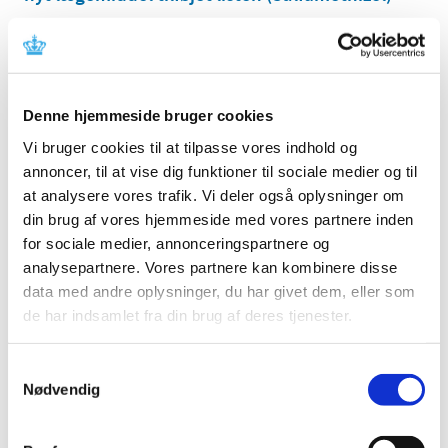
|
13. december 2024
|
Til medicinalvirksomheder: Der er tilføjet et lægemiddel
til listen over lægemidler i forsyningssvigt, hvor
…
Denne hjemmeside bruger cookies
Probenecid tabletter, 250 mg, er tilføjet listen
over kritiske lægemidler med
Vi bruger cookies til at tilpasse vores indhold og
forsyningsproblemer
annoncer, til at vise dig funktioner til sociale medier og til
at analysere vores trafik. Vi deler også oplysninger om
|
12. december 2024
|
din brug af vores hjemmeside med vores partnere inden
Probenecid tabletter, 250 mg, er tilføjet til listen over
kritiske lægemidler med forsyningsproblemer.
…
for sociale medier, annonceringspartnere og
analysepartnere. Vores partnere kan kombinere disse
data med andre oplysninger, du har givet dem, eller som
Fristen i 2024 for lægemiddelansøgninger og
de har indsamlet fra din brug af deres tjenester.
ansøgninger om kliniske lægemiddelforsøg er
den 20. december 2024
Samtykkevalg
|
11. december 2024
|
Nødvendig
Lægemiddelstyrelsen har lukket mellem jul og nytår, til og
med den 1. januar 2025. Ansøgninger om
…