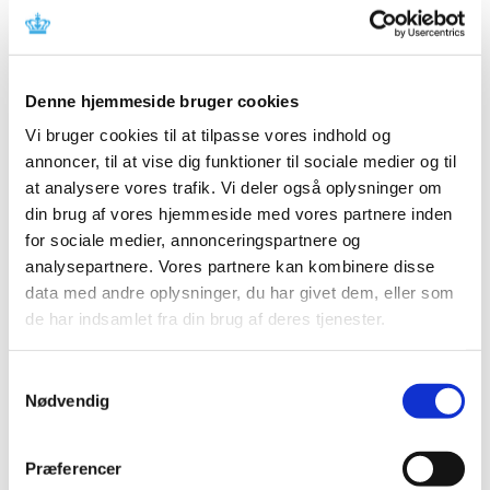
2025 (158)
december (10)
november (20)
Denne hjemmeside bruger cookies
oktober (18)
Vi bruger cookies til at tilpasse vores indhold og
september (23)
annoncer, til at vise dig funktioner til sociale medier og til
august (8)
at analysere vores trafik. Vi deler også oplysninger om
juli (11)
din brug af vores hjemmeside med vores partnere inden
juni (11)
for sociale medier, annonceringspartnere og
maj (11)
analysepartnere. Vores partnere kan kombinere disse
april (5)
data med andre oplysninger, du har givet dem, eller som
marts (13)
de har indsamlet fra din brug af deres tjenester.
februar (11)
januar (17)
Samtykkevalg
2024 (224)
Nødvendig
2023 (195)
2022 (197)
Præferencer