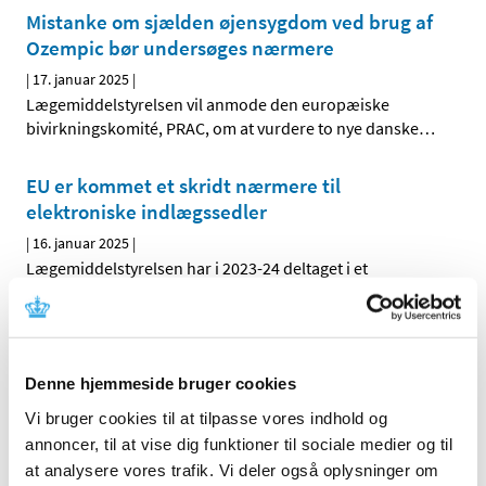
Mistanke om sjælden øjensygdom ved brug af
Ozempic bør undersøges nærmere
|
17. januar 2025
|
Lægemiddelstyrelsen vil anmode den europæiske
bivirkningskomité, PRAC, om at vurdere to nye danske
…
EU er kommet et skridt nærmere til
elektroniske indlægssedler
|
16. januar 2025
|
Lægemiddelstyrelsen har i 2023-24 deltaget i et
pilotprojekt, der skal bane vej for at anvende
…
Veoza (fezolinetant): risiko for
lægemiddelinduceret leverskade og nye
Denne hjemmeside bruger cookies
anbefalinger om monitorering af
Vi bruger cookies til at tilpasse vores indhold og
leverfunktionen før og under behandling
annoncer, til at vise dig funktioner til sociale medier og til
|
15. januar 2025
|
at analysere vores trafik. Vi deler også oplysninger om
Der er observeret alvorlig leverskade med fezolinetant.