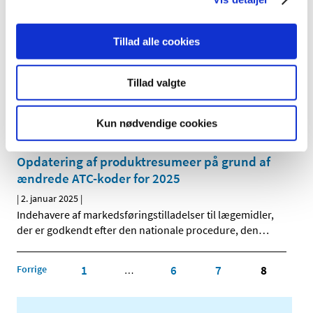
Tilladelser til ordination og udlevering af udenlandske
lægemidler indeholdende metoprololsuccinat 25 mg,
…
Tillad alle cookies
En milepæl i arbejdet med at reducere brugen
af forsøgsdyr i lægemiddelindustrien
Tillad valgte
|
6. januar 2025
|
Den Europæiske Farmakopékommission har godkendt at
Kun nødvendige cookies
fjerne testen for såkaldte pyrogener (giftstoffer fra
…
Opdatering af produktresumeer på grund af
ændrede ATC-koder for 2025
|
2. januar 2025
|
Indehavere af markedsføringstilladelser til lægemidler,
der er godkendt efter den nationale procedure, den
…
Forrige
1
6
7
8
…