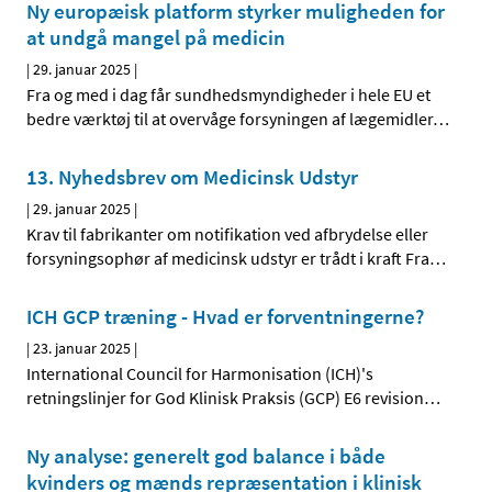
Ny europæisk platform styrker muligheden for
at undgå mangel på medicin
|
29. januar 2025
|
Fra og med i dag får sundhedsmyndigheder i hele EU et
bedre værktøj til at overvåge forsyningen af lægemidler
…
13. Nyhedsbrev om Medicinsk Udstyr
|
29. januar 2025
|
Krav til fabrikanter om notifikation ved afbrydelse eller
forsyningsophør af medicinsk udstyr er trådt i kraft Fra
…
ICH GCP træning - Hvad er forventningerne?
|
23. januar 2025
|
International Council for Harmonisation (ICH)'s
retningslinjer for God Klinisk Praksis (GCP) E6 revision
…
Ny analyse: generelt god balance i både
kvinders og mænds repræsentation i klinisk