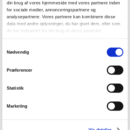
din brug af vores hjemmeside med vores partnere inden
for sociale medier, annonceringspartnere og
Opfordring til ansøgninger om
analysepartnere. Vores partnere kan kombinere disse
markedsføringstilladelse for kritiske
data med andre oplysninger, du har givet dem, eller som
lægemidler
de har indsamlet fra din brug af deres tjenester.
|
13. januar 2025
|
Lægemiddelstyrelsen opfordrer virksomheder til at
Samtykkevalg
ansøge om markedsføringstilladelse for udvalgte
…
Nødvendig
Årets fokus ved inspektioner i 2025
Præferencer
|
7. januar 2025
|
Fokus på rengøringsvalidering under GMP-inspektioner
Lægemiddelstyrelsen har et øget fokus på
…
Statistik
Metoprololsuccinat 25 mg; tilladelse til
Marketing
udlevering af udenlandske pakninger – ikke
længere aktiv
|
6. januar 2025
|
Vis detaljer