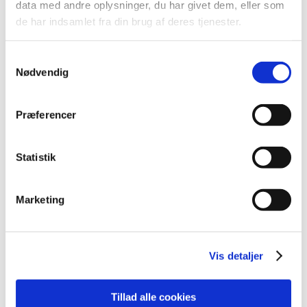
data med andre oplysninger, du har givet dem, eller som
2012 (44)
de har indsamlet fra din brug af deres tjenester.
2011 (13)
2010 (7)
Samtykkevalg
Nødvendig
2009 (14)
2008 (8)
2007 (3)
Præferencer
2006 (9)
december (1)
Statistik
november (3)
oktober (1)
Marketing
september (1)
juli (2)
marts (1)
Vis detaljer
2005 (2)
Tillad alle cookies