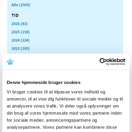
Alle (2505)
TID
2026 (83)
2025 (158)
2024 (224)
2023 (195)
2022 (197)
2021 (516)
2020 (263)
2019 (159)
Denne hjemmeside bruger cookies
2018 (150)
Vi bruger cookies til at tilpasse vores indhold og
2017 (167)
annoncer, til at vise dig funktioner til sociale medier og til
at analysere vores trafik. Vi deler også oplysninger om
2016 (167)
din brug af vores hjemmeside med vores partnere inden
2015 (33)
for sociale medier, annonceringspartnere og
2014 (44)
analysepartnere. Vores partnere kan kombinere disse
2013 (49)