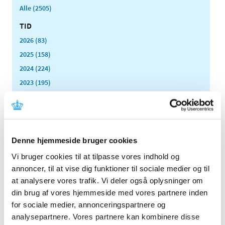
Alle (2505)
TID
2026 (83)
2025 (158)
2024 (224)
2023 (195)
2022 (197)
2021 (516)
2020 (263)
2019 (159)
Denne hjemmeside bruger cookies
2018 (150)
Vi bruger cookies til at tilpasse vores indhold og
2017 (167)
annoncer, til at vise dig funktioner til sociale medier og til
at analysere vores trafik. Vi deler også oplysninger om
2016 (167)
din brug af vores hjemmeside med vores partnere inden
2015 (33)
for sociale medier, annonceringspartnere og
2014 (44)
analysepartnere. Vores partnere kan kombinere disse
2013 (49)