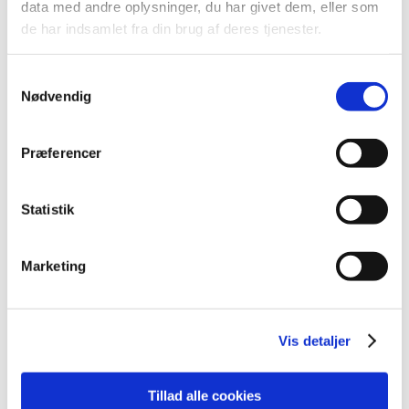
data med andre oplysninger, du har givet dem, eller som
2012 (44)
de har indsamlet fra din brug af deres tjenester.
2011 (13)
2010 (7)
Samtykkevalg
Nødvendig
2009 (14)
2008 (8)
2007 (3)
Præferencer
2006 (9)
december (1)
Statistik
november (3)
oktober (1)
Marketing
september (1)
juli (2)
marts (1)
Vis detaljer
2005 (2)
Tillad alle cookies