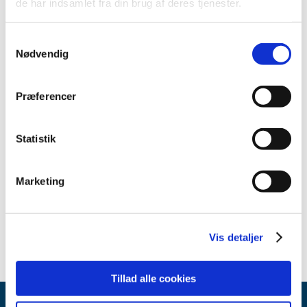
de har indsamlet fra din brug af deres tjenester.
2013 (49)
2012 (44)
Samtykkevalg
2011 (13)
Nødvendig
2010 (7)
2009 (14)
Præferencer
2008 (8)
2007 (3)
Statistik
oktober (1)
marts (1)
Marketing
januar (1)
2006 (9)
2005 (2)
Vis detaljer
Tillad alle cookies