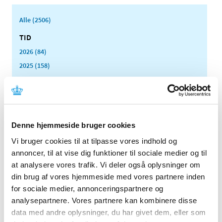
Alle (2506)
TID
2026 (84)
2025 (158)
2024 (224)
2023 (195)
2022 (197)
2021 (516)
Denne hjemmeside bruger cookies
2020 (263)
Vi bruger cookies til at tilpasse vores indhold og
2019 (159)
annoncer, til at vise dig funktioner til sociale medier og til
2018 (150)
at analysere vores trafik. Vi deler også oplysninger om
2017 (167)
din brug af vores hjemmeside med vores partnere inden
for sociale medier, annonceringspartnere og
2016 (167)
analysepartnere. Vores partnere kan kombinere disse
2015 (33)
data med andre oplysninger, du har givet dem, eller som
2014 (44)