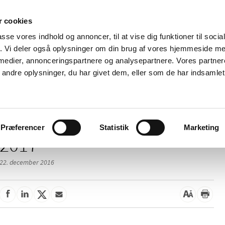
 cookies
passe vores indhold og annoncer, til at vise dig funktioner til soci
Nyheder
Om os
Kontakt
fik. Vi deler også oplysninger om din brug af vores hjemmeside m
 medier, annonceringspartnere og analysepartnere. Vores partne
 og
Tilskud og
Apoteker og salg af
Me
ndre oplysninger, du har givet dem, eller som de har indsamlet 
rmation
priser
medicin
ud
Præferencer
Statistik
Marketing
2017
22. december 2016