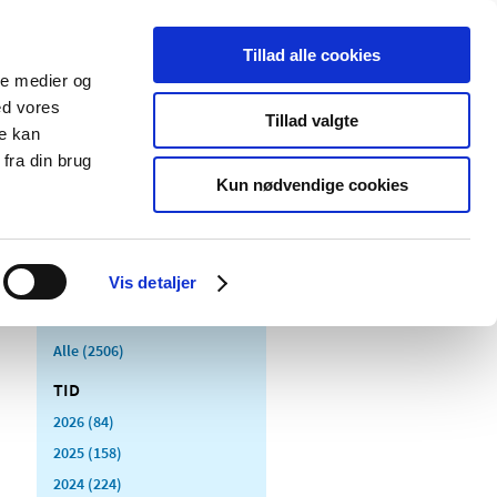
Tillad alle cookies
ale medier og
Udgivelser
Cookies
ed vores
Tillad valgte
re kan
dicinsk
Særlige
fra din brug
styr
produktområder
Kun nødvendige cookies
Vis detaljer
Alle (2506)
TID
2026 (84)
2025 (158)
2024 (224)