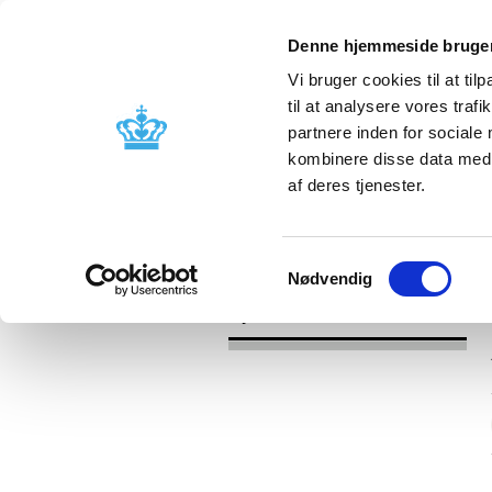
Denne hjemmeside bruger
Vi bruger cookies til at til
til at analysere vores tra
partnere inden for sociale
Godkendelse og
Bivirkninger
kombinere disse data med a
kontrol
produktinfo
af deres tjenester.
/
Nyheder
2017
Samtykkevalg
Nødvendig
Nyheder