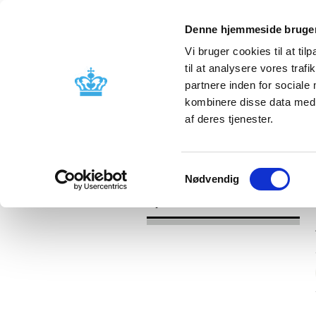
Denne hjemmeside bruger
Vi bruger cookies til at til
til at analysere vores tra
partnere inden for sociale
Godkendelse og
Bivirkninger
kombinere disse data med a
kontrol
produktinfo
af deres tjenester.
/
Nyheder
2017
Samtykkevalg
Nødvendig
Nyheder