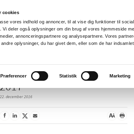
 cookies
passe vores indhold og annoncer, til at vise dig funktioner til soci
Nyheder
Om os
Kontakt
fik. Vi deler også oplysninger om din brug af vores hjemmeside m
 medier, annonceringspartnere og analysepartnere. Vores partne
 og
Tilskud og
Apoteker og salg af
Me
ndre oplysninger, du har givet dem, eller som de har indsamlet 
rmation
priser
medicin
ud
Præferencer
Statistik
Marketing
2017
22. december 2016