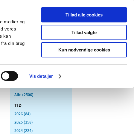
Tillad alle cookies
ale medier og
Udgivelser
Cookies
ed vores
Tillad valgte
re kan
dicinsk
Særlige
fra din brug
styr
produktområder
Kun nødvendige cookies
Vis detaljer
Alle (2506)
TID
2026 (84)
2025 (158)
2024 (224)