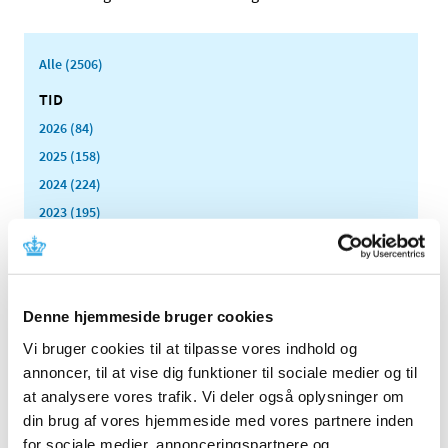
Alle (2506)
TID
2026 (84)
2025 (158)
2024 (224)
2023 (195)
2022 (197)
2021 (516)
2020 (263)
Denne hjemmeside bruger cookies
2019 (159)
Vi bruger cookies til at tilpasse vores indhold og
2018 (150)
annoncer, til at vise dig funktioner til sociale medier og til
2017 (167)
at analysere vores trafik. Vi deler også oplysninger om
2016 (167)
din brug af vores hjemmeside med vores partnere inden
2015 (33)
for sociale medier, annonceringspartnere og