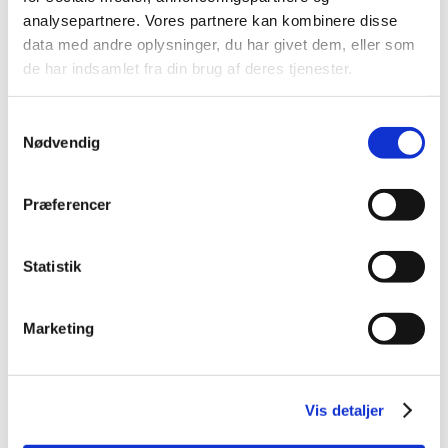
2014 (44)
analysepartnere. Vores partnere kan kombinere disse
2013 (49)
data med andre oplysninger, du har givet dem, eller som
de har indsamlet fra din brug af deres tjenester.
2012 (44)
2011 (13)
Samtykkevalg
2010 (7)
Nødvendig
2009 (14)
december (2)
Præferencer
november (1)
oktober (1)
september (2)
Statistik
juli (1)
juni (5)
Marketing
april (2)
2008 (8)
2007 (3)
Vis detaljer
2006 (9)