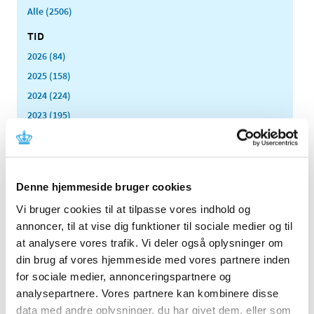
Alle (2506)
TID
2026 (84)
2025 (158)
2024 (224)
2023 (195)
2022 (197)
2021 (516)
2020 (263)
Denne hjemmeside bruger cookies
2019 (159)
Vi bruger cookies til at tilpasse vores indhold og
2018 (150)
annoncer, til at vise dig funktioner til sociale medier og til
2017 (167)
at analysere vores trafik. Vi deler også oplysninger om
2016 (167)
din brug af vores hjemmeside med vores partnere inden
2015 (33)
for sociale medier, annonceringspartnere og
2014 (44)
analysepartnere. Vores partnere kan kombinere disse
data med andre oplysninger, du har givet dem, eller som
2013 (49)