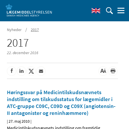
/
Nyheder
2017
2017
22. december 2016
Høringssvar på Medicintilskudsnævnets
indstilling om tilskudsstatus for lægemidler i
ATC-gruppe C09C, C09D og C09X (angiotensin-
II antagonister og reninhæmmere)
|
27. maj 2010
|
Medicintilskudsnævnets indstilling om fremtidig