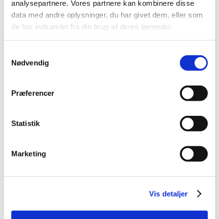
analysepartnere. Vores partnere kan kombinere disse
2015 (33)
data med andre oplysninger, du har givet dem, eller som
2014 (44)
de har indsamlet fra din brug af deres tjenester.
2013 (49)
2012 (44)
Samtykkevalg
2011 (13)
Nødvendig
2010 (7)
november (1)
Præferencer
juni (1)
maj (1)
Statistik
april (2)
marts (2)
2009 (14)
Marketing
2008 (8)
2007 (3)
2006 (9)
Vis detaljer
2005 (2)