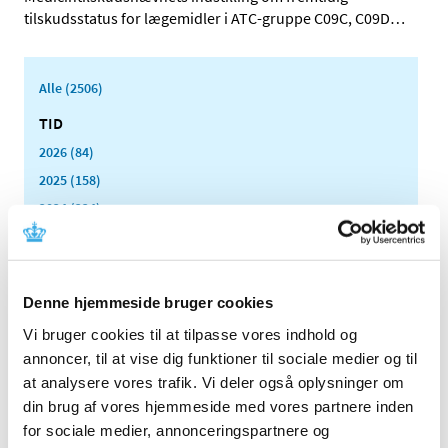
tilskudsstatus for lægemidler i ATC-gruppe C09C, C09D
…
Alle (2506)
TID
2026 (84)
2025 (158)
2024 (224)
2023 (195)
2022 (197)
2021 (516)
Denne hjemmeside bruger cookies
2020 (263)
Vi bruger cookies til at tilpasse vores indhold og
2019 (159)
annoncer, til at vise dig funktioner til sociale medier og til
2018 (150)
at analysere vores trafik. Vi deler også oplysninger om
2017 (167)
din brug af vores hjemmeside med vores partnere inden
for sociale medier, annonceringspartnere og
2016 (167)