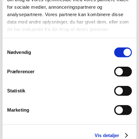
2014 (44)
for sociale medier, annonceringspartnere og
2013 (49)
analysepartnere. Vores partnere kan kombinere disse
data med andre oplysninger, du har givet dem, eller som
2012 (44)
de har indsamlet fra din brug af deres tjenester.
2011 (13)
november (1)
Samtykkevalg
oktober (2)
Nødvendig
september (2)
august (2)
juli (1)
Præferencer
juni (1)
maj (2)
Statistik
marts (1)
januar (1)
Marketing
2010 (7)
2009 (14)
2008 (8)
Vis detaljer
2007 (3)