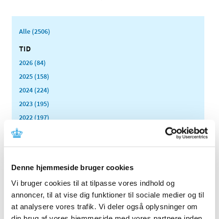
Alle (2506)
TID
2026 (84)
2025 (158)
2024 (224)
2023 (195)
2022 (197)
2021 (516)
2020 (263)
2019 (159)
Denne hjemmeside bruger cookies
2018 (150)
Vi bruger cookies til at tilpasse vores indhold og
2017 (167)
annoncer, til at vise dig funktioner til sociale medier og til
2016 (167)
at analysere vores trafik. Vi deler også oplysninger om
2015 (33)
din brug af vores hjemmeside med vores partnere inden