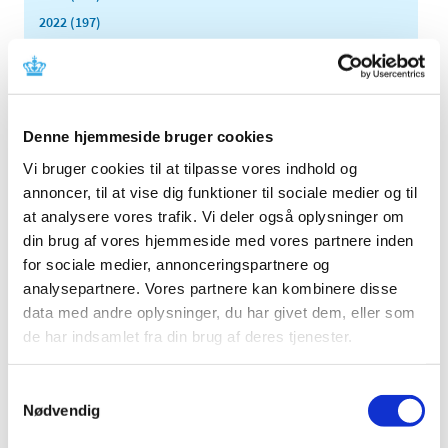
2022 (197)
2021 (516)
2020 (263)
2019 (159)
2018 (150)
Denne hjemmeside bruger cookies
2017 (167)
Vi bruger cookies til at tilpasse vores indhold og
2016 (167)
annoncer, til at vise dig funktioner til sociale medier og til
at analysere vores trafik. Vi deler også oplysninger om
2015 (33)
din brug af vores hjemmeside med vores partnere inden
2014 (44)
for sociale medier, annonceringspartnere og
december (3)
analysepartnere. Vores partnere kan kombinere disse
november (3)
data med andre oplysninger, du har givet dem, eller som
oktober (1)
de har indsamlet fra din brug af deres tjenester.
september (7)
august (4)
Samtykkevalg
juli (2)
Nødvendig
juni (8)