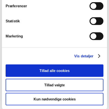
maj (2)
Præferencer
april (2)
marts (3)
februar (6)
Statistik
januar (3)
2013 (49)
Marketing
2012 (44)
2011 (13)
2010 (7)
Vis detaljer
2009 (14)
2008 (8)
Tillad alle cookies
2007 (3)
2006 (9)
Tillad valgte
2005 (2)
Kun nødvendige cookies