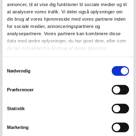
2018 (150)
annoncer, til at vise dig funktioner til sociale medier og til
2017 (167)
at analysere vores trafik. Vi deler også oplysninger om
din brug af vores hjemmeside med vores partnere inden
2016 (167)
for sociale medier, annonceringspartnere og
2015 (33)
analysepartnere. Vores partnere kan kombinere disse
december (4)
data med andre oplysninger, du har givet dem, eller som
november (4)
de har indsamlet fra din brug af deres tjenester.
oktober (2)
september (3)
Samtykkevalg
august (2)
Nødvendig
juni (9)
maj (2)
Præferencer
marts (2)
februar (2)
januar (3)
Statistik
2014 (44)
2013 (49)
Marketing
2012 (44)