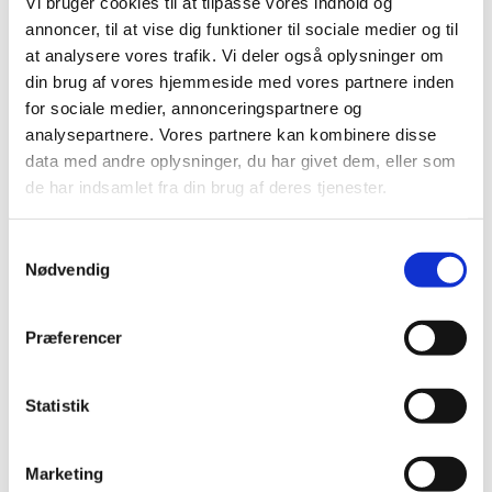
Vi bruger cookies til at tilpasse vores indhold og
2019 (159)
annoncer, til at vise dig funktioner til sociale medier og til
2018 (150)
at analysere vores trafik. Vi deler også oplysninger om
2017 (167)
din brug af vores hjemmeside med vores partnere inden
2016 (167)
for sociale medier, annonceringspartnere og
2015 (33)
analysepartnere. Vores partnere kan kombinere disse
december (4)
data med andre oplysninger, du har givet dem, eller som
november (4)
de har indsamlet fra din brug af deres tjenester.
oktober (2)
september (3)
Samtykkevalg
august (2)
Nødvendig
juni (9)
maj (2)
Præferencer
marts (2)
februar (2)
Statistik
januar (3)
2014 (44)
2013 (49)
Marketing