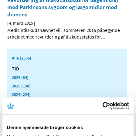
mod Parkinsons sygdom og lægemidler mod
demens
|
4. marts 2015
|
Medicintilskudsnævnet vil i sommeren 2015 påbegynde
arbejdet med revurdering af tilskudsstatus for
…
Alle (2506)
TID
2026 (84)
2025 (158)
2024 (224)
2023 (195)
2022 (197)
2021 (516)
Denne hjemmeside bruger cookies
2020 (263)