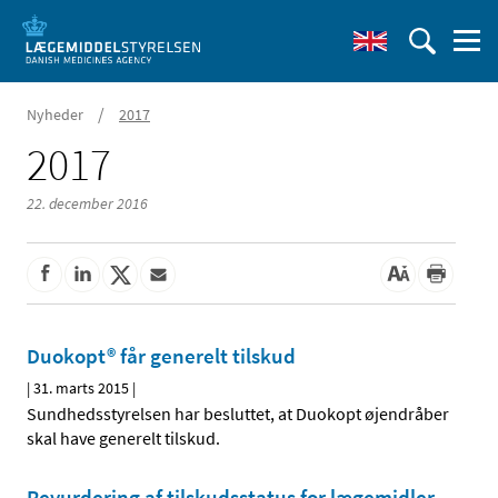
/
Nyheder
2017
2017
22. december 2016
Duokopt® får generelt tilskud
|
31. marts 2015
|
Sundhedsstyrelsen har besluttet, at Duokopt øjendråber
skal have generelt tilskud.
Revurdering af tilskudsstatus for lægemidler