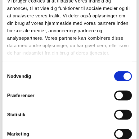
Vi bruger cookies til at tilpasse vores indhold og
2019 (159)
annoncer, til at vise dig funktioner til sociale medier og til
2018 (150)
at analysere vores trafik. Vi deler også oplysninger om
2017 (167)
din brug af vores hjemmeside med vores partnere inden
2016 (167)
for sociale medier, annonceringspartnere og
2015 (33)
analysepartnere. Vores partnere kan kombinere disse
december (4)
data med andre oplysninger, du har givet dem, eller som
november (4)
de har indsamlet fra din brug af deres tjenester.
oktober (2)
september (3)
Samtykkevalg
august (2)
Nødvendig
juni (9)
maj (2)
Præferencer
marts (2)
februar (2)
Statistik
januar (3)
2014 (44)
2013 (49)
Marketing