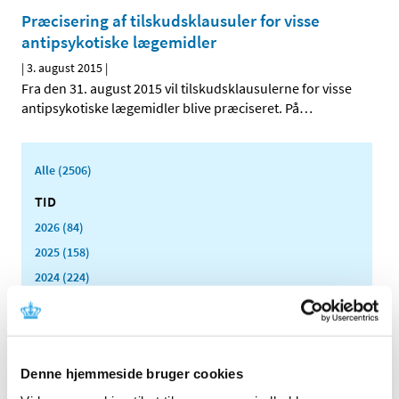
Præcisering af tilskudsklausuler for visse
antipsykotiske lægemidler
|
3. august 2015
|
Fra den 31. august 2015 vil tilskudsklausulerne for visse
antipsykotiske lægemidler blive præciseret. På
…
Alle (2506)
TID
2026 (84)
2025 (158)
2024 (224)
2023 (195)
2022 (197)
2021 (516)
Denne hjemmeside bruger cookies
2020 (263)