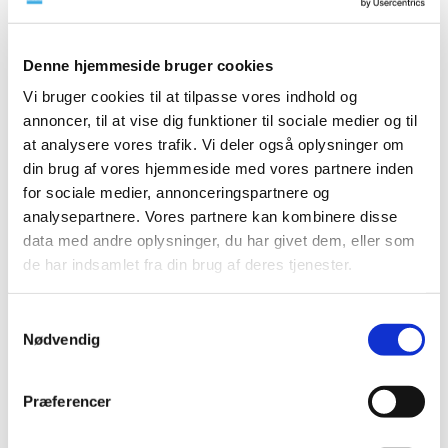
2023 (195)
2022 (197)
Denne hjemmeside bruger cookies
2021 (516)
Vi bruger cookies til at tilpasse vores indhold og
2020 (263)
annoncer, til at vise dig funktioner til sociale medier og til
december (24)
at analysere vores trafik. Vi deler også oplysninger om
november (33)
din brug af vores hjemmeside med vores partnere inden
oktober (20)
for sociale medier, annonceringspartnere og
september (20)
analysepartnere. Vores partnere kan kombinere disse
data med andre oplysninger, du har givet dem, eller som
august (17)
de har indsamlet fra din brug af deres tjenester.
juli (11)
juni (21)
maj (21)
Samtykkevalg
Nødvendig
april (24)
marts (42)
februar (12)
Præferencer
januar (18)