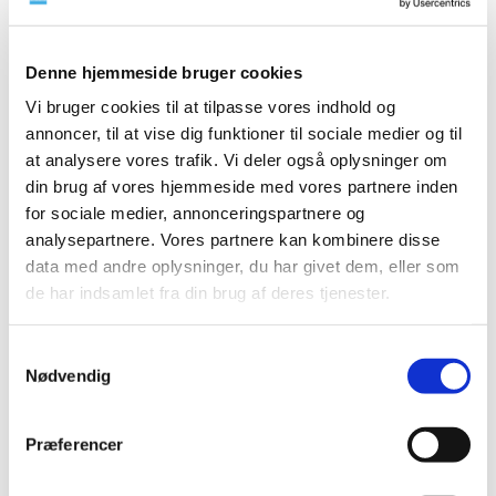
2023 (195)
2022 (197)
Denne hjemmeside bruger cookies
2021 (516)
Vi bruger cookies til at tilpasse vores indhold og
2020 (263)
annoncer, til at vise dig funktioner til sociale medier og til
december (24)
at analysere vores trafik. Vi deler også oplysninger om
november (33)
din brug af vores hjemmeside med vores partnere inden
oktober (20)
for sociale medier, annonceringspartnere og
september (20)
analysepartnere. Vores partnere kan kombinere disse
data med andre oplysninger, du har givet dem, eller som
august (17)
de har indsamlet fra din brug af deres tjenester.
juli (11)
juni (21)
maj (21)
Samtykkevalg
Nødvendig
april (24)
marts (42)
februar (12)
Præferencer
januar (18)