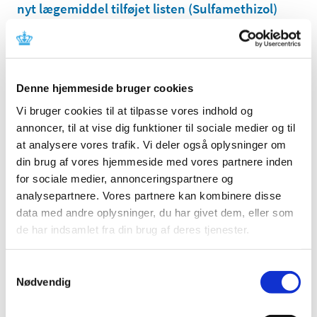
nyt lægemiddel tilføjet listen (Sulfamethizol)
|
13. december 2024
|
Til medicinalvirksomheder: Der er tilføjet et lægemiddel
til listen over lægemidler i forsyningssvigt, hvor
…
Denne hjemmeside bruger cookies
Probenecid tabletter, 250 mg, er tilføjet listen
Vi bruger cookies til at tilpasse vores indhold og
over kritiske lægemidler med
annoncer, til at vise dig funktioner til sociale medier og til
forsyningsproblemer
at analysere vores trafik. Vi deler også oplysninger om
|
12. december 2024
|
din brug af vores hjemmeside med vores partnere inden
Probenecid tabletter, 250 mg, er tilføjet til listen over
for sociale medier, annonceringspartnere og
kritiske lægemidler med forsyningsproblemer.
…
analysepartnere. Vores partnere kan kombinere disse
data med andre oplysninger, du har givet dem, eller som
Fristen i 2024 for lægemiddelansøgninger og
de har indsamlet fra din brug af deres tjenester.
ansøgninger om kliniske lægemiddelforsøg er
den 20. december 2024
Samtykkevalg
|
11. december 2024
|
Nødvendig
Lægemiddelstyrelsen har lukket mellem jul og nytår, til og
med den 1. januar 2025. Ansøgninger om
…