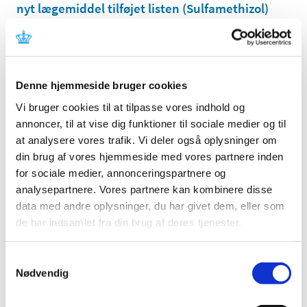
nyt lægemiddel tilføjet listen (Sulfamethizol)
|
13. december 2024
|
Til medicinalvirksomheder: Der er tilføjet et lægemiddel
til listen over lægemidler i forsyningssvigt, hvor
…
Denne hjemmeside bruger cookies
Probenecid tabletter, 250 mg, er tilføjet listen
Vi bruger cookies til at tilpasse vores indhold og
over kritiske lægemidler med
annoncer, til at vise dig funktioner til sociale medier og til
forsyningsproblemer
at analysere vores trafik. Vi deler også oplysninger om
|
12. december 2024
|
din brug af vores hjemmeside med vores partnere inden
Probenecid tabletter, 250 mg, er tilføjet til listen over
for sociale medier, annonceringspartnere og
kritiske lægemidler med forsyningsproblemer.
…
analysepartnere. Vores partnere kan kombinere disse
data med andre oplysninger, du har givet dem, eller som
Fristen i 2024 for lægemiddelansøgninger og
de har indsamlet fra din brug af deres tjenester.
ansøgninger om kliniske lægemiddelforsøg er
den 20. december 2024
Samtykkevalg
|
11. december 2024
|
Nødvendig
Lægemiddelstyrelsen har lukket mellem jul og nytår, til og
med den 1. januar 2025. Ansøgninger om
…