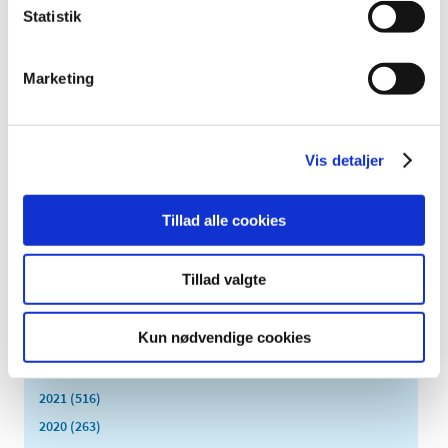
2024 (224)
Statistik
december (28)
november (28)
Marketing
oktober (28)
september (15)
august (10)
juli (20)
Vis detaljer
juni (15)
maj (25)
Tillad alle cookies
april (12)
marts (10)
Tillad valgte
februar (14)
januar (19)
Kun nødvendige cookies
2023 (195)
2022 (197)
2021 (516)
2020 (263)