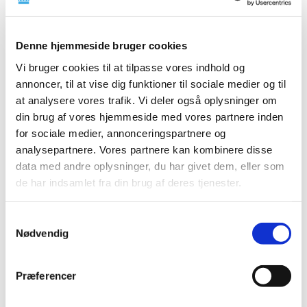
|
2. december 2024
|
Der er foretaget opdateringer i listen over markedsførte
lægemidler i forsyningssvigt, hvor
…
Denne hjemmeside bruger cookies
Vi bruger cookies til at tilpasse vores indhold og
Fællesnordiske pakninger for bedre
annoncer, til at vise dig funktioner til sociale medier og til
tilgængelighed
at analysere vores trafik. Vi deler også oplysninger om
|
2. december 2024
|
din brug af vores hjemmeside med vores partnere inden
Ved årsskiftet starter et pilotprojekt med
for sociale medier, annonceringspartnere og
engelsksprogede fællesnordiske lægemiddelpakninger
…
analysepartnere. Vores partnere kan kombinere disse
data med andre oplysninger, du har givet dem, eller som
Forrige
1
2
de har indsamlet fra din brug af deres tjenester.
Samtykkevalg
Alle (2506)
Nødvendig
TID
2026 (84)
Præferencer
2025 (158)