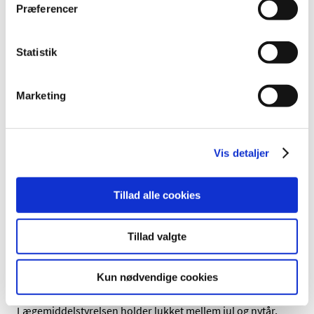
Præferencer
Metoprololsuccinat 50 mg; tilladelser til
udlevering af udenlandske pakninger – ikke
Statistik
længere aktive
|
10. december 2024
|
Marketing
Tilladelser til ordination og udlevering af udenlandske
lægemidler indeholdende metoprololsuccinat 50 mg,
…
Udenlandske alternativer ved forsyningssvigt -
Vis detaljer
opdatering d. 10. december
|
10. december 2024
|
Tillad alle cookies
Der er foretaget opdateringer i listen over markedsførte
lægemidler i forsyningssvigt, hvor
…
Tillad valgte
Ansøgninger om udleveringstilladelser i
hverdagene omkring jul og nytår
Kun nødvendige cookies
|
10. december 2024
|
Lægemiddelstyrelsen holder lukket mellem jul og nytår,