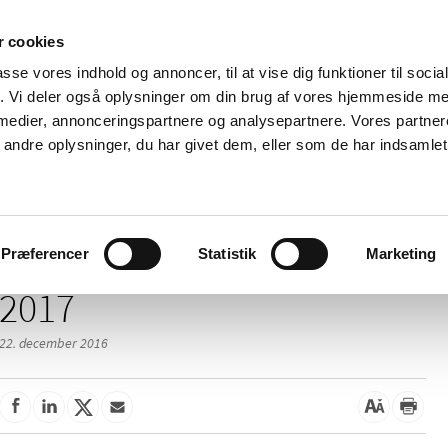
 cookies
passe vores indhold og annoncer, til at vise dig funktioner til soci
Nyheder
Om os
Kontakt
fik. Vi deler også oplysninger om din brug af vores hjemmeside m
 medier, annonceringspartnere og analysepartnere. Vores partne
 og
Tilskud og
Apoteker og salg af
Me
ndre oplysninger, du har givet dem, eller som de har indsamlet 
rmation
priser
medicin
ud
Præferencer
Statistik
Marketing
2017
22. december 2016