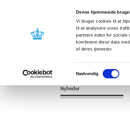
Mobil visning
Denne hjemmeside bruger
Vi bruger cookies til at til
til at analysere vores tra
partnere inden for sociale
Godkendelse og
Bivirkninger
kombinere disse data med a
kontrol
produktinfo
af deres tjenester.
Samtykkevalg
/
Nyheder
2017
Nødvendig
Nyheder