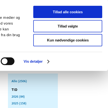
Tillad alle cookies
ale medier og
Udgivelser
Cookies
ed vores
Tillad valgte
re kan
dicinsk
Særlige
fra din brug
styr
produktområder
Kun nødvendige cookies
Vis detaljer
Alle (2506)
TID
2026 (84)
2025 (158)