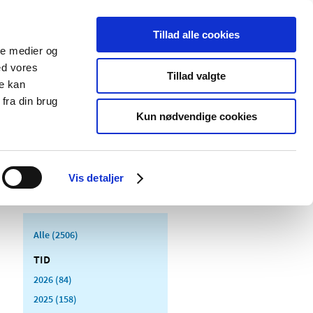
Tillad alle cookies
ale medier og
Udgivelser
Cookies
ed vores
Tillad valgte
re kan
dicinsk
Særlige
fra din brug
styr
produktområder
Kun nødvendige cookies
Vis detaljer
Alle (2506)
TID
2026 (84)
2025 (158)