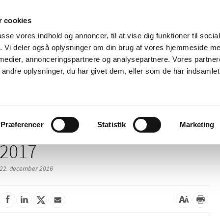
 cookies
passe vores indhold og annoncer, til at vise dig funktioner til soci
Nyheder
Om os
Kontakt
fik. Vi deler også oplysninger om din brug af vores hjemmeside m
 medier, annonceringspartnere og analysepartnere. Vores partne
 og
Tilskud og
Apoteker og salg af
Me
ndre oplysninger, du har givet dem, eller som de har indsamlet 
rmation
priser
medicin
ud
Præferencer
Statistik
Marketing
2017
22. december 2016