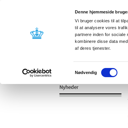
Mobil visning
Denne hjemmeside bruger
Vi bruger cookies til at til
til at analysere vores tra
partnere inden for sociale
Godkendelse og
Bivirkninger
kombinere disse data med a
kontrol
produktinfo
af deres tjenester.
Samtykkevalg
/
Nyheder
2017
Nødvendig
Nyheder