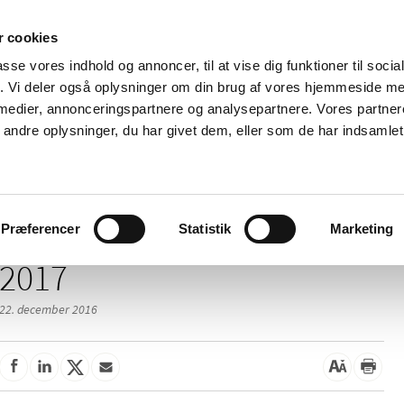
 cookies
passe vores indhold og annoncer, til at vise dig funktioner til soci
Nyheder
Om os
Kontakt
fik. Vi deler også oplysninger om din brug af vores hjemmeside m
 medier, annonceringspartnere og analysepartnere. Vores partne
 og
Tilskud og
Apoteker og salg af
Me
ndre oplysninger, du har givet dem, eller som de har indsamlet 
rmation
priser
medicin
ud
Præferencer
Statistik
Marketing
2017
22. december 2016