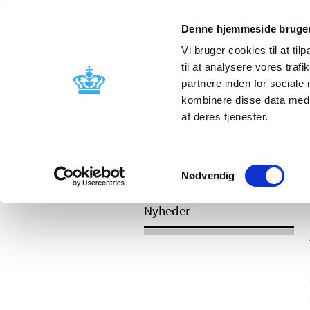
Mobil visning
Denne hjemmeside bruger
Vi bruger cookies til at til
til at analysere vores tra
partnere inden for sociale
Godkendelse og
Bivirkninger
kombinere disse data med a
kontrol
produktinfo
af deres tjenester.
Samtykkevalg
/
Nyheder
2017
Nødvendig
Nyheder