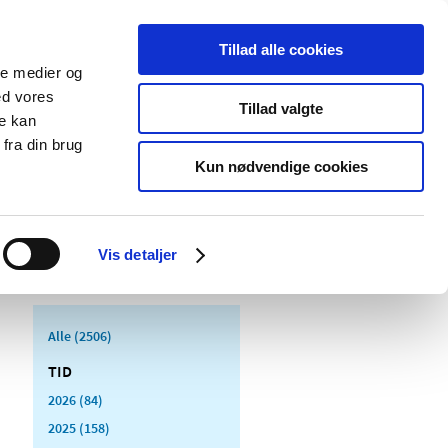
Tillad alle cookies
ale medier og
Udgivelser
Cookies
ed vores
Tillad valgte
re kan
dicinsk
Særlige
fra din brug
styr
produktområder
Kun nødvendige cookies
Vis detaljer
Alle (2506)
TID
2026 (84)
2025 (158)