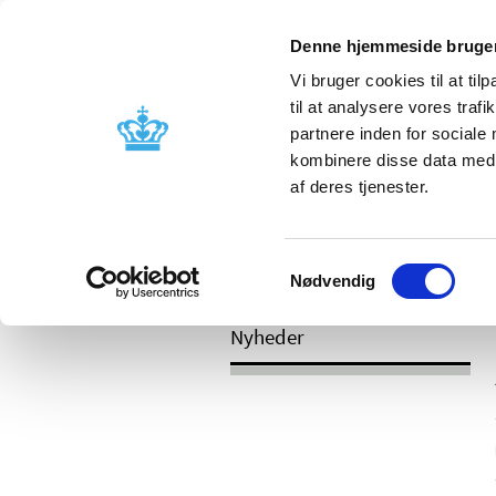
Mobil visning
Denne hjemmeside bruger
Vi bruger cookies til at til
til at analysere vores tra
partnere inden for sociale
Godkendelse og
Bivirkninger
kombinere disse data med a
kontrol
produktinfo
af deres tjenester.
Samtykkevalg
/
Nyheder
2017
Nødvendig
Nyheder