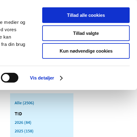
Tillad alle cookies
ale medier og
Udgivelser
Cookies
ed vores
Tillad valgte
re kan
dicinsk
Særlige
fra din brug
styr
produktområder
Kun nødvendige cookies
Vis detaljer
Alle (2506)
TID
2026 (84)
2025 (158)