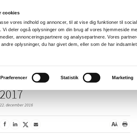
 cookies
passe vores indhold og annoncer, til at vise dig funktioner til soci
Nyheder
Om os
Kontakt
fik. Vi deler også oplysninger om din brug af vores hjemmeside m
 medier, annonceringspartnere og analysepartnere. Vores partne
 og
Tilskud og
Apoteker og salg af
Me
ndre oplysninger, du har givet dem, eller som de har indsamlet 
rmation
priser
medicin
ud
Præferencer
Statistik
Marketing
2017
22. december 2016