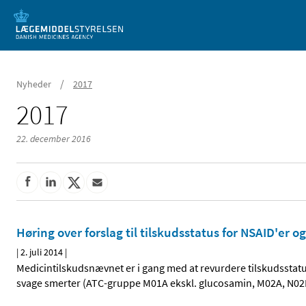
Mobil visning
/
Nyheder
2017
2017
22. december 2016
Høring over forslag til tilskudsstatus for NSAID'er
|
2. juli 2014
|
Medicintilskudsnævnet er i gang med at revurdere tilskudsstat
svage smerter (ATC-gruppe M01A ekskl. glucosamin, M02A, N02