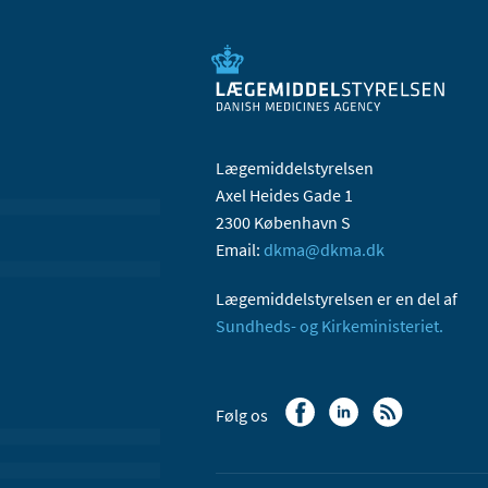
Lægemiddelstyrelsen
Axel Heides Gade 1
2300 København S
Email:
dkma@dkma.dk
Lægemiddelstyrelsen er en del af
Sundheds- og Kirkeministeriet.
Følg os