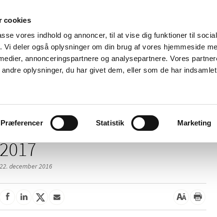
 cookies
passe vores indhold og annoncer, til at vise dig funktioner til soci
Nyheder
Om os
Kontakt
fik. Vi deler også oplysninger om din brug af vores hjemmeside m
 medier, annonceringspartnere og analysepartnere. Vores partne
 og
Tilskud og
Apoteker og salg af
Me
ndre oplysninger, du har givet dem, eller som de har indsamlet 
rmation
priser
medicin
ud
Præferencer
Statistik
Marketing
2017
22. december 2016