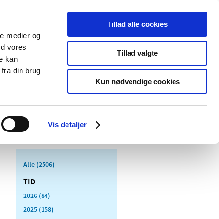
Tillad alle cookies
ale medier og
Udgivelser
Cookies
ed vores
Tillad valgte
re kan
dicinsk
Særlige
fra din brug
styr
produktområder
Kun nødvendige cookies
Vis detaljer
Alle (2506)
TID
2026 (84)
2025 (158)