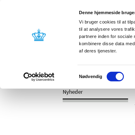
Mobil visning
Denne hjemmeside bruger
Vi bruger cookies til at til
til at analysere vores tra
partnere inden for sociale
Godkendelse og
Bivirkninger
kombinere disse data med a
kontrol
produktinfo
af deres tjenester.
Samtykkevalg
/
Nyheder
2017
Nødvendig
Nyheder