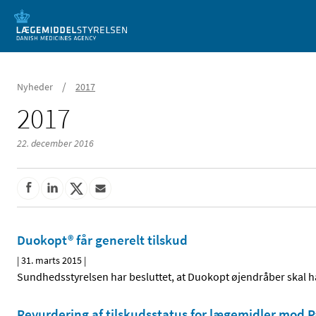
Mobil visning
/
Nyheder
2017
2017
22. december 2016
Duokopt® får generelt tilskud
|
31. marts 2015
|
Sundhedsstyrelsen har besluttet, at Duokopt øjendråber skal ha
Revurdering af tilskudsstatus for lægemidler mod